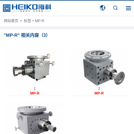
网站首页
>
标签 > MP-R
"MP-R" 相关内容（3）
1
2
MP-R
MP-R
L釜底泵
M釜底泵